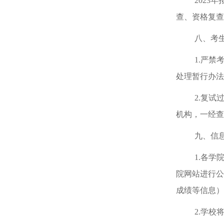
202
3
年
查、资格复查
八、考
1
.
严禁
处理暂行办法
2
.
复试
机构，一经查
九、信
1.
各学
院网站进行公
成绩等信息）
2.
学校