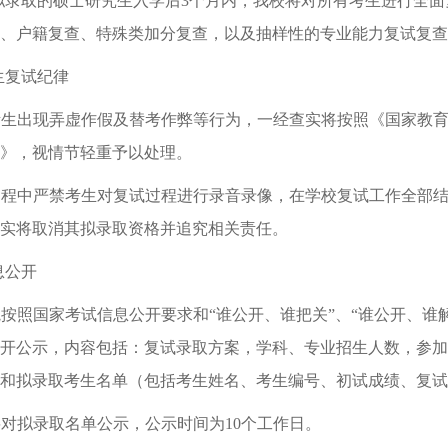
拟录取的硕士研究生入学后
3
个月内，我校将对所有考生进行全面
、户籍复查、特殊类加分复查，以及抽样性的专业能力复试复查
生复试纪律
考生出现弄虚作假及替考作弊等行为，一经查实将按照《国家教
》，视情节轻重予以处理。
过程中严禁考生对复试过程进行录音录像，在学校复试工作全部
实将取消其拟录取资格并追究相关责任。
息公开
院按照国家考试信息公开要求和
“
谁公开、谁把关
”
、
“
谁公开、谁
开公示，内容包括：复试录取方案，学科、专业招生人数，参加
和拟录取考生名单（包括考生姓名、考生编号、初试成绩、复试
将对拟录取名单公示，公示时间为
10
个工作日。