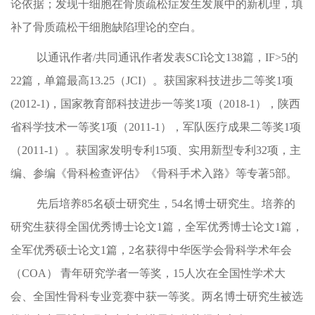
论依据；发现干细胞在骨质疏松症发生发展中的新机理，填
补了骨质疏松干细胞缺陷理论的空白。
以通讯作者
/
共同通讯作者发表
SCI
论文
138
篇，
IF
>5
的
22
篇，单篇最高
13.25
（
JCI
）
。获国家科技进步二等奖
1
项
(2012-1)
，国家教育部科技进步一等奖
1
项（
2018-1
），陕西
省科学技术一等奖
1
项（
2011-1
），军队医疗成果二等奖
1
项
（
2011-1
）。获国家发明专利
15
项、实用新型专利
32
项，主
编、参编《骨科检查评估》《骨科手术入路》等专著
5
部。
先后培养
85
名硕士研究生，
54
名博士研究生。培养的
研究生获得全国优秀博士论文
1
篇，全军优秀博士论文
1
篇，
全军优秀硕士论文
1
篇，
2
名获得中华医学会骨科学术年会
（
COA
）
青年研究学者一等奖，
15
人次在全国性学术大
会、全国性骨科专业竞赛中获一等奖。两名博士研究生被选