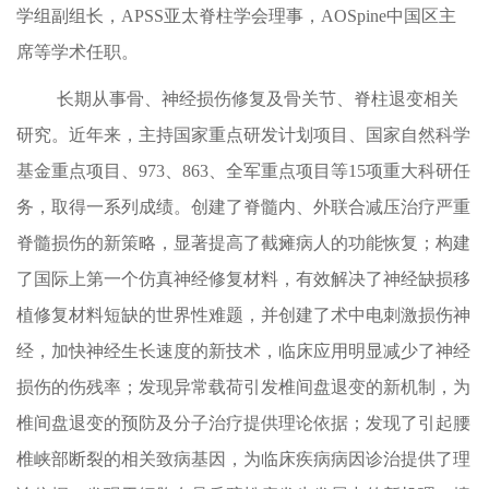
学组副组长，
APSS
亚太脊柱学会理事，
AOSpine
中国区主
席等学术任职。
长期从事骨、神经损伤修复及骨关节、脊柱退变相关
研究。近年来，主持国家重点研发计划项目、国家自然科学
基金重点项目、
973
、
863
、全军重点项目等
15
项重大科研任
务，取得一系列成绩。创建了脊髓内、外联合减压治疗严重
脊髓损伤的新策略，显著提高了截瘫病人的功能恢复；构建
了国际上第一个仿真神经修复材料，有效解决了神经缺损移
植修复材料短缺的世界性难题，并创建了术中电刺激损伤神
经，加快神经生长速度的新技术，临床应用明显减少了神经
损伤的伤残率；发现异常载荷引发椎间盘退变的新机制，为
椎间盘退变的预防及分子治疗提供理论依据；发现了引起腰
椎峡部断裂的相关致病基因，为临床疾病病因诊治提供了理