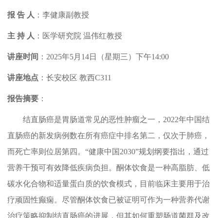
报 告 人
：
李健康副教授
主 持 人
：
医学研究院 温伟红教授
讲座时间
：
2025年5月14日（星期三）下午14:00
讲座地点
：
长安校区
教西C311
报告摘要
：
结直肠癌是胃肠道常见的恶性肿瘤之一，2022年中国结
直肠癌的新发病例数在所有癌症中排名第二，仅次于肺癌，
而死亡率则位居第四。“健康中国2030”规划纲要指出，通过
营养干预可有效降低疾病负担。酮体饮食是一种高脂肪、低
碳水化合物和适量蛋白质的饮食模式，目前临床主要用于治
疗顽固性癫痫。尽管酮体饮食已被证明可作为一种营养代谢
治疗策略抑制结直肠癌的进展，但其如何重塑肠道菌群及改