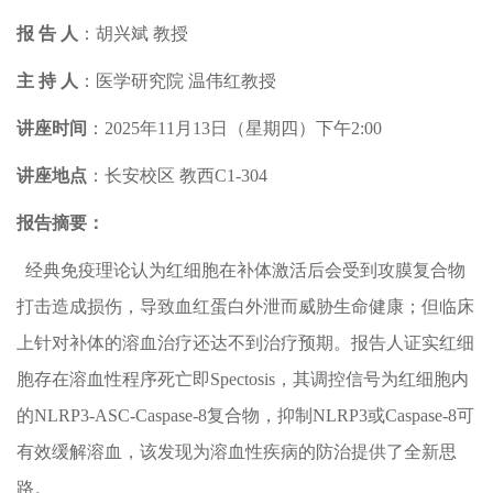
报 告 人
：
胡兴斌 教授
主 持 人
：
医学研究院 温伟红教授
讲座时间
：
2025年11月13日（星期四）下午2:00
讲座地点
：
长安校区
教西
C1-304
报告摘要：
经典免疫理论认为红细胞在补体激活后会受到攻膜复合物
打击造成损伤，导致血红蛋白外泄而威胁生命健康；但临床
上针对补体的溶血治疗还达不到治疗预期。报告人证实红细
胞存在溶血性程序死亡即Spectosis，其调控信号为红细胞内
的NLRP3-ASC-Caspase-8复合物，抑制NLRP3或Caspase-8可
有效缓解溶血，该发现为溶血性疾病的防治提供了全新思
路。