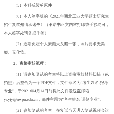
（
5
）本科成绩单原件；
（
6
）本人签字版的《
2021
年西北工业大学硕士研究生
招生复试知情承诺书》（承诺书正文内容打印或手抄均可，
本人签字处请务必手签）
（
7
）近期免冠个人素颜大头照一张，照片要求无美
颜、无化妆。
2
、资格审核流程：
（
1
）
请参加复试的考生将以上资格审核材料扫描（或
拍照）后整合为一个
PDF
文件，文件命名为
“
考生姓名
-
报考
专业
”
，于
2021
年
4
月
14
日前将此文件发送至邮箱
yxyjy@nwpu.edu.cn
，邮件主题为
“
考生姓名
-
调剂专业
”
。
（
2
）参加复试的考生，在复试当天进入复试视频会议