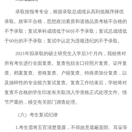
录取按报考专业，根据录取总成绩从高到低顺序择优
录取。政审不合格，思想政治素质和道德品质考核不合格的
不予录取；复试单科成绩低于
60
分不予录取；复试总成绩低
于
60
分的不予录取；复试中认定为违规违纪的不予录取。
2021
年拟录取的硕士研究生入学后
3
个月内，我校将对
所有考生进行全面复查。复查包括全口径照片复查、证件复
查、档案复查、资格复查、户籍复查、特殊类加分复查，以
及抽样性的专业能力复试复查。复查工作结束后，学校将对
复查不合格的学生印发有关取消入学资格正式处理文件。情
节严重的，移交有关部门调查处理。
（六）考生复试纪律
1.
考生需将五官清楚显露，不得故意遮蔽面部、耳朵等